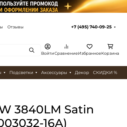
ты
Отзывы
+7 (495) 740-09-25
Поиск
Войти
Сравнение
Избранное
Корзина
ы
Подсветки
Аксессуары
Декор
СКИДКИ %
W 3840LM Satin
003032-16А)