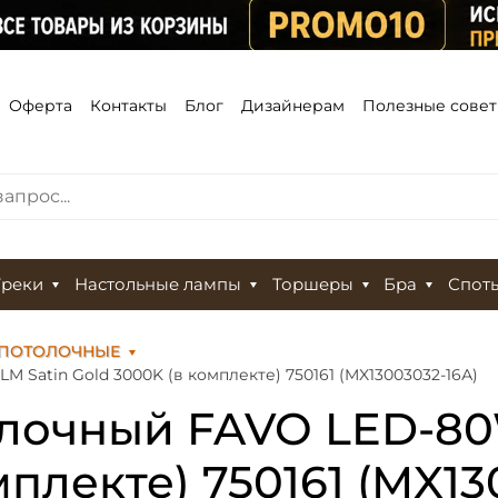
Оферта
Контакты
Блог
Дизайнерам
Полезные сове
Треки
Настольные лампы
Торшеры
Бра
Спот
 ПОТОЛОЧНЫЕ
Satin Gold 3000K (в комплекте) 750161 (MX13003032-16А)
лочный FAVO LED-80
мплекте) 750161 (MX13