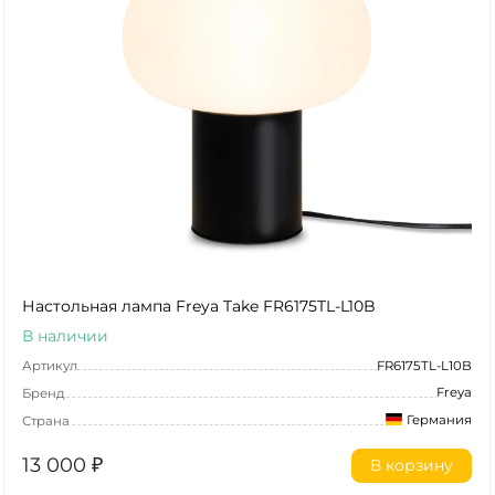
Настольная лампа Freya Take FR6175TL-L10B
В наличии
Артикул
FR6175TL-L10B
Freya
Бренд
Германия
Страна
13 000
₽
В корзину