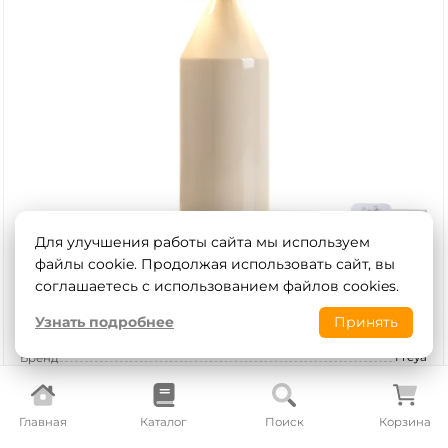
Для улучшения работы сайта мы используем
файлы cookie. Продолжая использовать сайт, вы
Настольная лампа Freya Eleon FR5218TL-02CR
соглашаетесь с использованием файлов cookies.
В наличии
Узнать подробнее
Принять
Артикул
FR5218TL-02CR
Freya
Бренд
Германия
Страна
15 400
₽
В корзину
Главная
Каталог
Поиск
Корзина