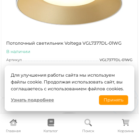
Потолочный светильник Voltega VGL7377DL-01WG
В наличии
Артикул
VGL7377DL-01WG
Voltega
Бренд
Для улучшения работы сайта мы используем
Страна
файлы cookie. Продолжая использовать сайт, вы
1 380
₽
В корзину
соглашаетесь с использованием файлов cookies.
Узнать подробнее
Принять
Главная
Каталог
Поиск
Корзина