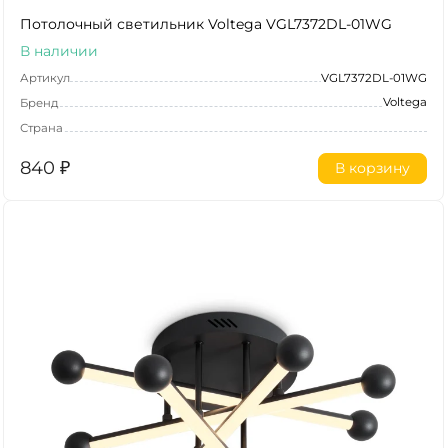
Потолочный светильник Voltega VGL7372DL-01WG
В наличии
Артикул
VGL7372DL-01WG
Voltega
Бренд
Страна
840
₽
В корзину