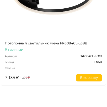
Потолочный светильник Freya FR6084CL-L68B
В наличии
Артикул
FR6084CL-L68B
Freya
Бренд
Страна
7 135
₽
В корзину
14 270
₽