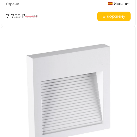
Испания
Страна
7 755
₽
В корзину
15 510
₽