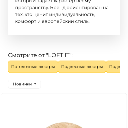
который задает характер всему
пространству. Бренд ориентирован на
тех, кто ценит индивидуальность,
комфорт и европейский стиль.
Смотрите от "LOFT IT":
Потолочные люстры
Подвесные люстры
Подвесны
Новинки