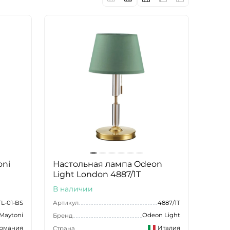
oni
Настольная лампа Odeon
Light London 4887/1T
В наличии
TL-01-BS
Артикул
4887/1T
Maytoni
Odeon Light
Бренд
ермания
Италия
Страна