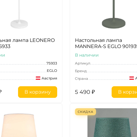
ьная лампа LEONERO
Настольная лампа
5933
MANNERA-S EGLO 90193
ии
В наличии
75933
Артикул
EGLO
Бренд
Австрия
Страна
₽
5 490
₽
В корзину
В корз
СКИДКА