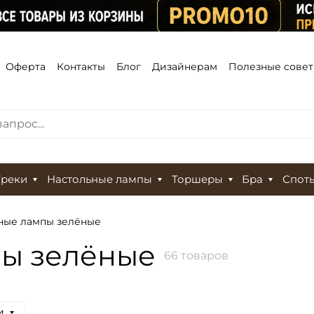
Оферта
Контакты
Блог
Дизайнерам
Полезные сове
Треки
Настольные лампы
Торшеры
Бра
Спот
ные лампы зелёные
пы зелёные
66 товаров
и