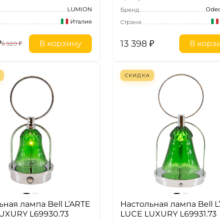
LUMION
Odeo
Бренд
Италия
Страна
₽
13 398
₽
В корзину
В корз
6 920
₽
СКИДКА
ьная лампа Bell L’ARTE
Настольная лампа Bell L
UXURY L69930.73
LUCE LUXURY L69931.73