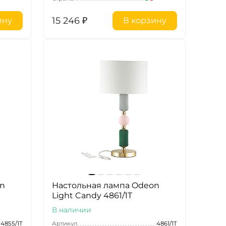
15 246
₽
ину
В корзину
on
Настольная лампа Odeon
Light Candy 4861/1T
В наличии
4855/1T
Артикул
4861/1T