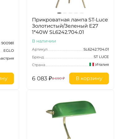
Прикроватная лампа ST-Luce
Золотистый/Зеленый E27
1*40W SL6242.704.01
В наличии
900981
Артикул
SL6242.704.01
EGLO
ST LUCE
Бренд
Австрия
Италия
Страна
6 083
₽
ину
В корзину
8 690
₽