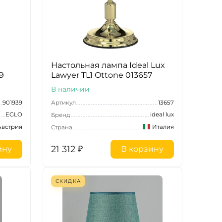
Настольная лампа Ideal Lux
9
Lawyer TL1 Ottone 013657
В наличии
901939
Артикул
13657
EGLO
ideal lux
Бренд
Австрия
Италия
Страна
21 312
₽
ину
В корзину
СКИДКА