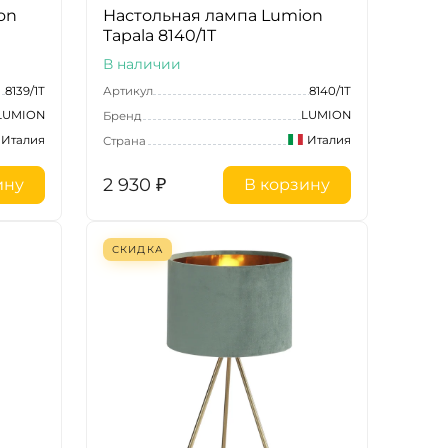
on
Настольная лампа Lumion
Tapala 8140/1T
В наличии
8139/1T
Артикул
8140/1T
LUMION
LUMION
Бренд
Италия
Италия
Страна
2 930
₽
ину
В корзину
СКИДКА