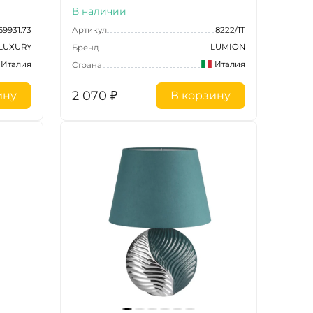
В наличии
69931.73
Артикул
8222/1T
 LUXURY
LUMION
Бренд
Италия
Италия
Страна
2 070
₽
ину
В корзину