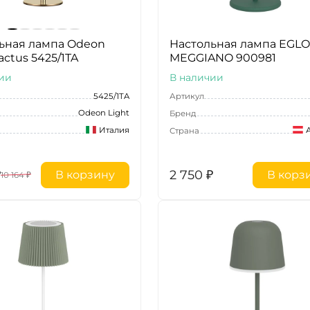
ьная лампа Odeon
Настольная лампа EGLO
actus 5425/1TA
MEGGIANO 900981
ии
В наличии
5425/1TA
Артикул
Odeon Light
Бренд
Италия
Страна
₽
2 750
₽
В корзину
В корз
10 164
₽