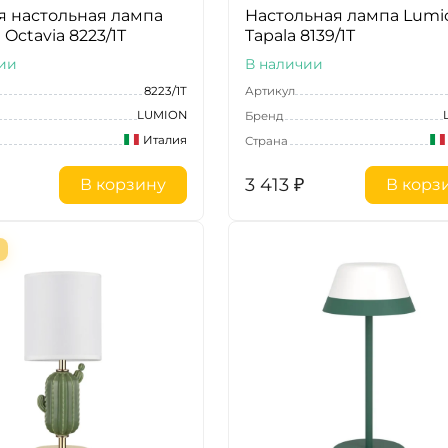
я настольная лампа
Настольная лампа Lumi
Octavia 8223/1T
Tapala 8139/1T
ии
В наличии
8223/1T
Артикул
LUMION
Бренд
Италия
Страна
3 413
₽
В корзину
В корз