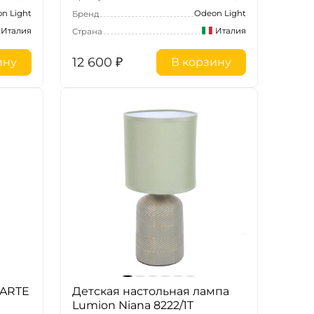
n Light
Odeon Light
Бренд
Италия
Италия
Страна
12 600
₽
ину
В корзину
’ARTE
Детская настольная лампа
Lumion Niana 8222/1T