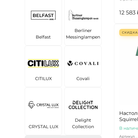
12 583
Berliner
СКИДКА
Belfast
Messinglampen
CITILUX
Covali
Настол
Squirre
Delight
CRYSTAL LUX
Collection
В налич
Артикул