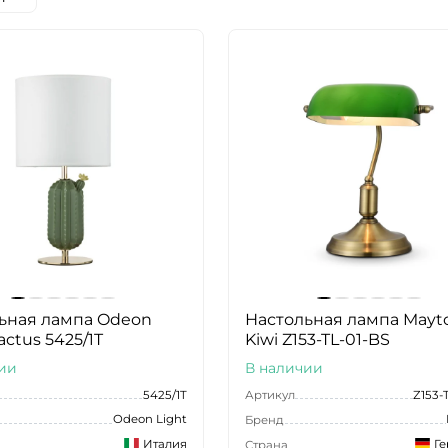
ьная лампа Odeon
Настольная лампа Mayt
actus 5425/1T
Kiwi Z153-TL-01-BS
ии
В наличии
5425/1T
Артикул
Z153-
Odeon Light
Бренд
Италия
Г
Страна