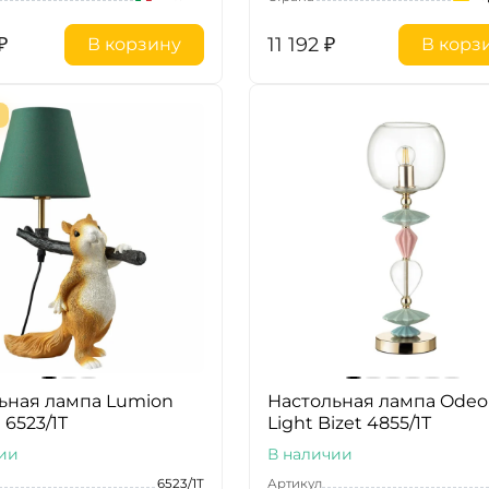
₽
11 192
₽
В корзину
В корз
ьная лампа Lumion
Настольная лампа Ode
l 6523/1T
Light Bizet 4855/1T
ии
В наличии
6523/1T
Артикул