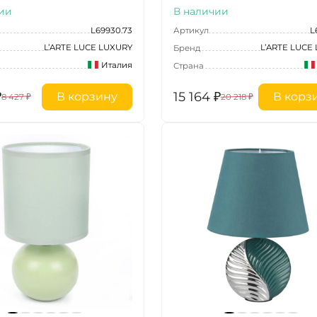
ии
В наличии
L69930.73
Артикул
L
L’ARTE LUCE LUXURY
L’ARTE LUCE
Бренд
Италия
Страна
₽
15 164
₽
В корзину
В корз
8 427
₽
20 218
₽