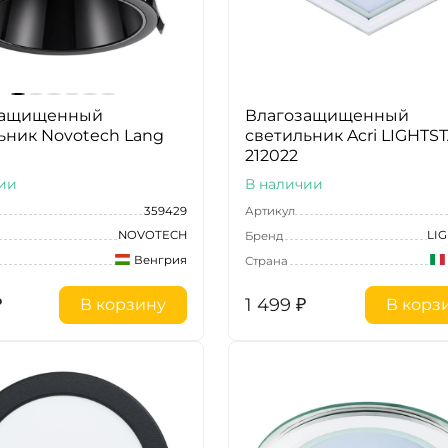
защищенный
Влагозащищенный
ьник Novotech Lang
светильник Acri LIGHTS
212022
ии
В наличии
359429
Артикул
NOVOTECH
LI
Бренд
Венгрия
Страна
₽
1 499
₽
В корзину
В корз