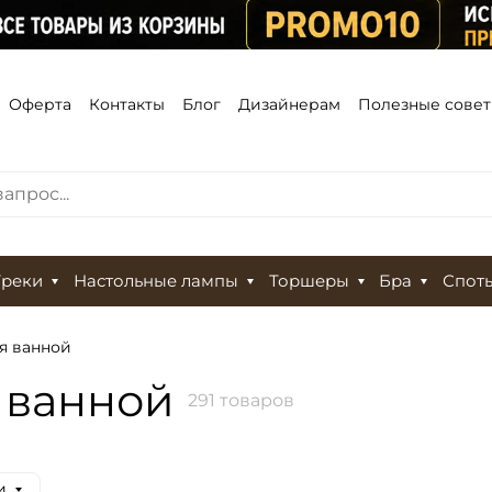
Оферта
Контакты
Блог
Дизайнерам
Полезные сове
Треки
Настольные лампы
Торшеры
Бра
Спот
я ванной
 ванной
291 товаров
и