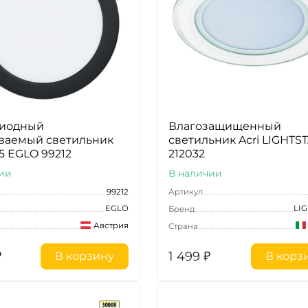
диодный
Влагозащищенный
ваемый светильник
светильник Acri LIGHTS
5 EGLO 99212
212032
ии
В наличии
99212
Артикул
EGLO
LI
Бренд
Австрия
Страна
₽
1 499
₽
В корзину
В корз