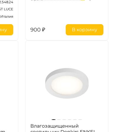
2.548.24
ST LUCE
Италия
900
₽
ину
В корзину
Влагозащищенный
um
светильник Denkirs ENKEL