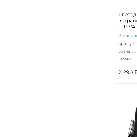
Свето
встраи
FUEVA 
В налич
Артикул
Бренд
Страна
2 290