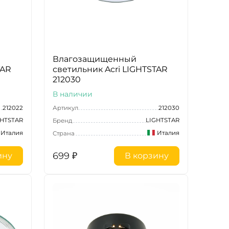
Влагозащищенный
TAR
светильник Acri LIGHTSTAR
212030
В наличии
212022
Артикул
212030
GHTSTAR
LIGHTSTAR
Бренд
Италия
Италия
Страна
699
₽
ину
В корзину