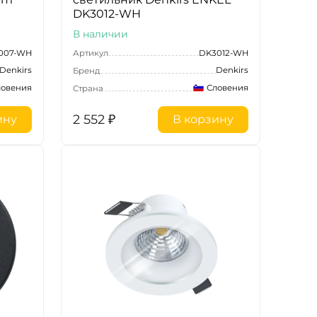
DK3012-WH
В наличии
007-WH
Артикул
DK3012-WH
Denkirs
Denkirs
Бренд
ловения
Словения
Страна
2 552
₽
ину
В корзину