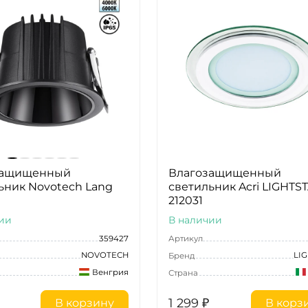
защищенный
Влагозащищенный
ьник Novotech Lang
светильник Acri LIGHTS
212031
ии
В наличии
359427
Артикул
NOVOTECH
LI
Бренд
Венгрия
Страна
1 299
₽
В корзину
В корз