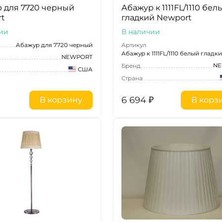
 для 7720 черный
Абажур к 1111FL/1110 бел
t
гладкий Newport
ии
В наличии
Абажур для 7720 черный
Артикул
Абажур к 1111FL/1110 белый гладк
NEWPORT
NE
Бренд
США
Страна
6 694
₽
В корзину
В корз