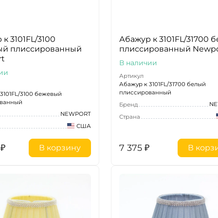
 к 3101FL/3100
Абажур к 3101FL/31700 
ый плиссированный
плиссированный Newpo
t
В наличии
ии
Артикул
Абажур к 3101FL/31700 белый
плиссированный
3101FL/3100 бежевый
ованный
NE
Бренд
NEWPORT
Страна
США
₽
7 375
₽
В корзину
В корз