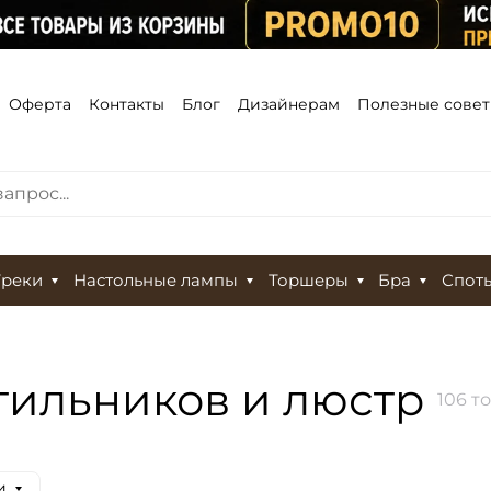
Оферта
Контакты
Блог
Дизайнерам
Полезные сове
Треки
Настольные лампы
Торшеры
Бра
Спот
тильников и люстр
106 т
и