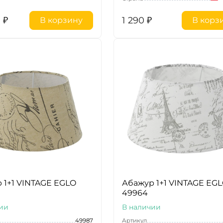
0
₽
1 290
₽
В корзину
В корз
 1+1 VINTAGE EGLO
Абажур 1+1 VINTAGE EG
49964
ии
В наличии
49987
Артикул