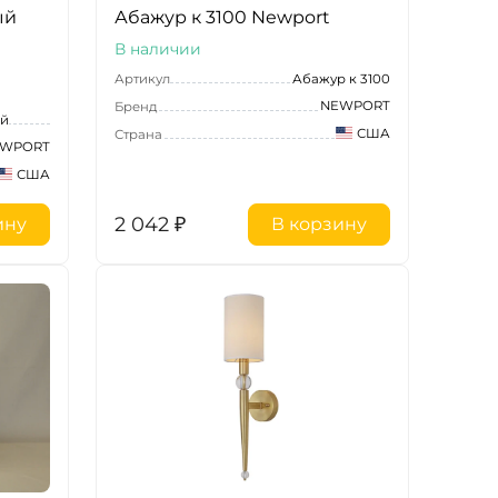
ый
Абажур к 3100 Newport
В наличии
Артикул
Абажур к 3100
NEWPORT
Бренд
ий
США
Страна
WPORT
США
2 042
₽
ину
В корзину