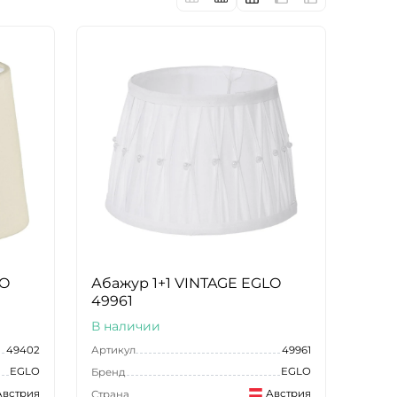
LO
Абажур 1+1 VINTAGE EGLO
49961
В наличии
49402
Артикул
49961
EGLO
EGLO
Бренд
Австрия
Австрия
Страна