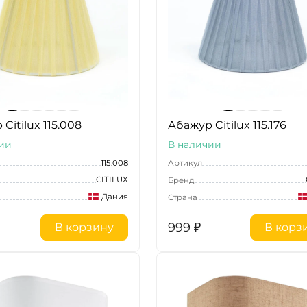
Citilux 115.008
Абажур Citilux 115.176
ии
В наличии
115.008
Артикул
CITILUX
Бренд
Дания
Страна
999
₽
В корзину
В корз