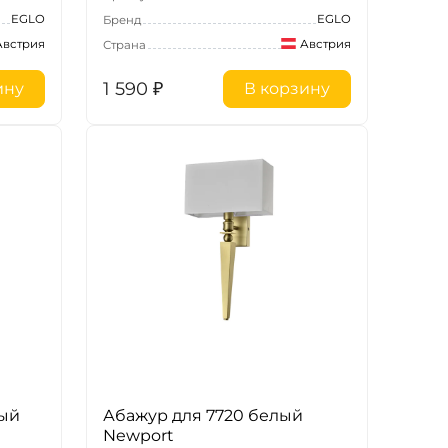
EGLO
EGLO
Бренд
Австрия
Австрия
Страна
1 590
₽
ину
В корзину
вый
Абажур для 7720 белый
Newport