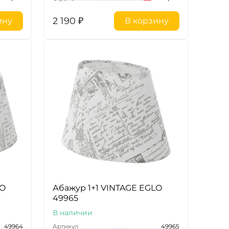
2 190
₽
ину
В корзину
LO
Абажур 1+1 VINTAGE EGLO
49965
В наличии
49964
Артикул
49965