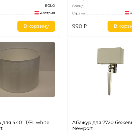
EGLO
Бренд
Австрия
Страна
990
₽
В корзину
В корз
 для 4401 T/FL white
Абажур для 7720 беже
t
Newport