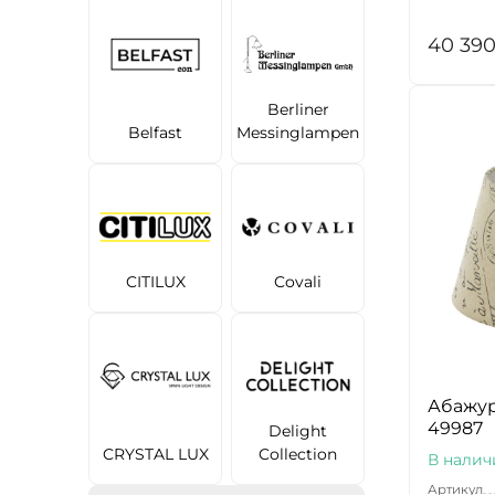
40 39
Berliner
Belfast
Messinglampen
CITILUX
Covali
Абажур
49987
Delight
CRYSTAL LUX
Collection
В налич
Артикул