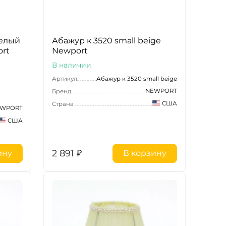
белый
Абажур к 3520 small beige
rt
Newport
В наличии
Артикул
Абажур к 3520 small beige
NEWPORT
Бренд
США
Страна
WPORT
США
2 891
₽
ину
В корзину