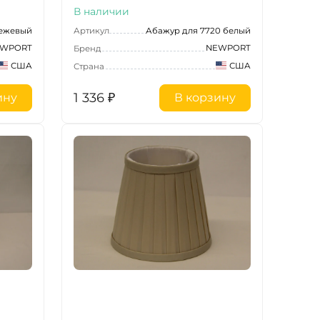
В наличии
бежевый
Артикул
Абажур для 7720 белый
WPORT
NEWPORT
Бренд
США
США
Страна
1 336
₽
ину
В корзину