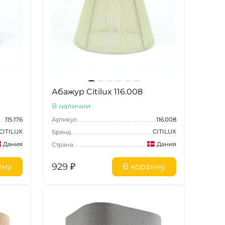
Абажур Citilux 116.008
В наличии
115.176
Артикул
116.008
CITILUX
CITILUX
Бренд
Дания
Дания
Страна
929
₽
ину
В корзину