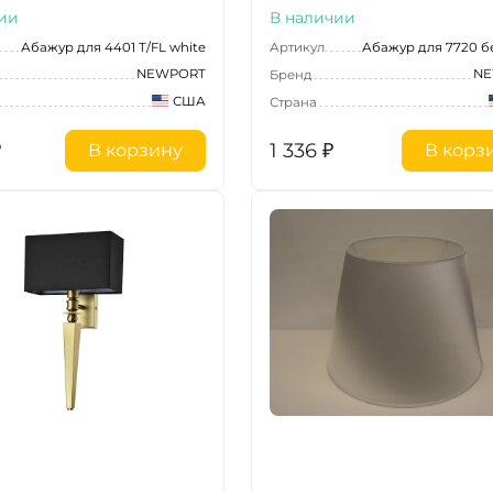
ии
В наличии
Абажур для 4401 T/FL white
Артикул
Абажур для 7720 
NEWPORT
NE
Бренд
США
Страна
₽
1 336
₽
В корзину
В корз