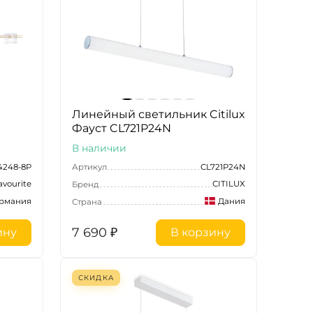
Линейный светильник Citilux
Фауст CL721P24N
В наличии
4248-8P
Артикул
CL721P24N
avourite
CITILUX
Бренд
ермания
Дания
Страна
7 690
₽
ину
В корзину
СКИДКА