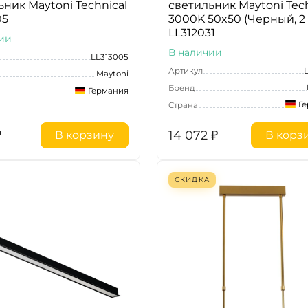
ьник Maytoni Technical
светильник Maytoni Tech
05
3000K 50x50 (Черный, 2
LL312031
ии
В наличии
LL313005
Артикул
Maytoni
Бренд
Германия
Г
Страна
₽
14 072
₽
В корзину
В корз
СКИДКА