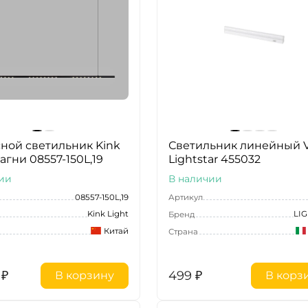
ной светильник Kink
Светильник линейный V
агни 08557-150L,19
Lightstar 455032
ии
В наличии
08557-150L,19
Артикул
Kink Light
LI
Бренд
Китай
Страна
₽
499
₽
В корзину
В корз