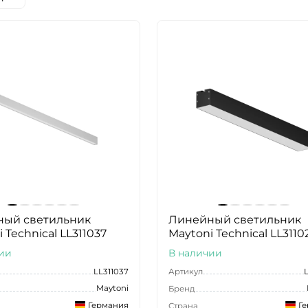
ый светильник
Линейный светильник
 Technical LL311037
Maytoni Technical LL3110
ии
В наличии
LL311037
Артикул
Maytoni
Бренд
Германия
Г
Страна