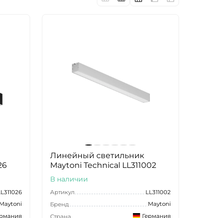
Линейный светильник
26
Maytoni Technical LL311002
В наличии
LL311026
Артикул
LL311002
Maytoni
Maytoni
Бренд
ермания
Германия
Страна