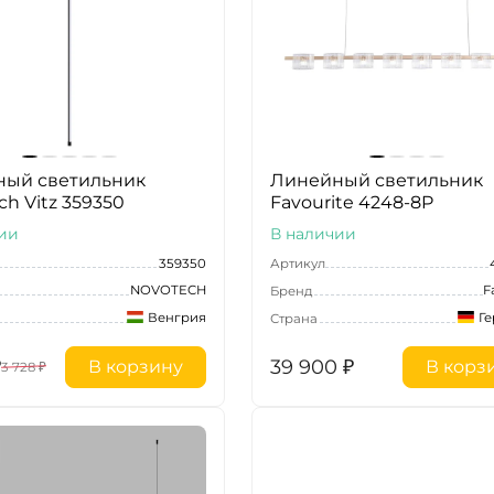
ый светильник
Линейный светильник
h Vitz 359350
Favourite 4248-8P
ии
В наличии
359350
Артикул
NOVOTECH
F
Бренд
Венгрия
Г
Страна
₽
39 900
₽
В корзину
В корз
3 728
₽