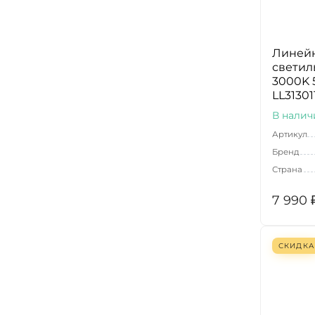
Линей
светил
3000K 5
LL31301
В налич
Артикул
Бренд
Страна
7 990
СКИДКА