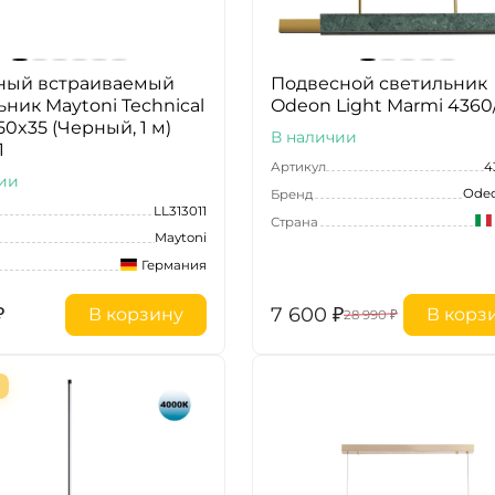
ный встраиваемый
Подвесной светильник
ьник Maytoni Technical
Odeon Light Marmi 4360
0x35 (Черный, 1 м)
В наличии
1
Артикул
4
ии
Odeo
Бренд
LL313011
Страна
Maytoni
Германия
₽
7 600
₽
В корзину
В корз
28 990
₽