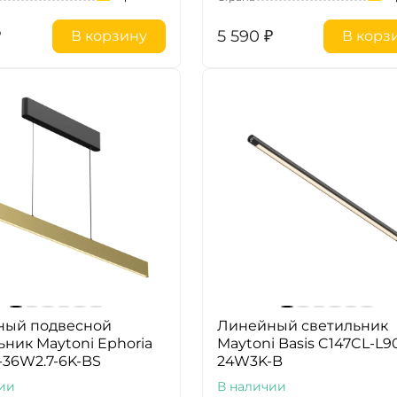
₽
5 590
₽
В корзину
В корз
ный подвесной
Линейный светильник
ьник Maytoni Ephoria
Maytoni Basis C147CL-L9
-36W2.7-6K-BS
24W3K-B
ии
В наличии