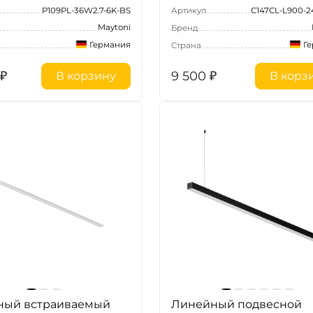
P109PL-36W2.7-6K-BS
Артикул
C147CL-L900-
Maytoni
Бренд
Германия
Г
Страна
₽
9 500
₽
В корзину
В корз
ный встраиваемый
Линейный подвесной