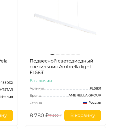
ela
Подвесной светодиодный
светильник Ambrella light
FL5831
В наличии
455032
Артикул
FL5831
GHTSTAR
AMBRELLA GROUP
Бренд
Италия
Россия
Страна
8 780
₽
ину
В корзину
17 560
₽