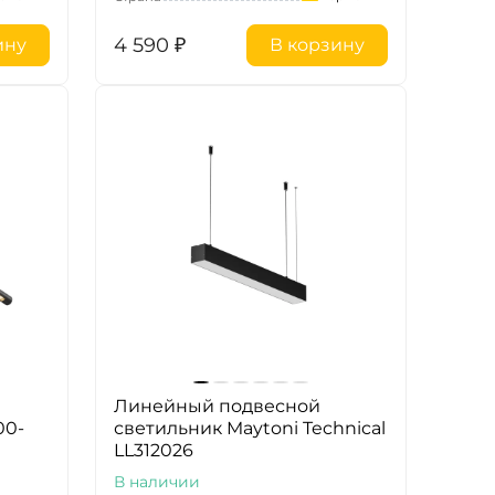
4 590
₽
ину
В корзину
Линейный подвесной
00-
светильник Maytoni Technical
LL312026
В наличии