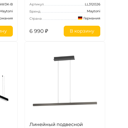
24W3K-B
Артикул
LL312026
Maytoni
Maytoni
Бренд
ермания
Германия
Страна
6 990
₽
ину
В корзину
Линейный подвесной