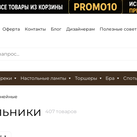
Оферта
Контакты
Блог
Дизайнерам
Полезные сове
Треки
Настольные лампы
Торшеры
Бра
Спот
инейные
льники
407 товаров
и