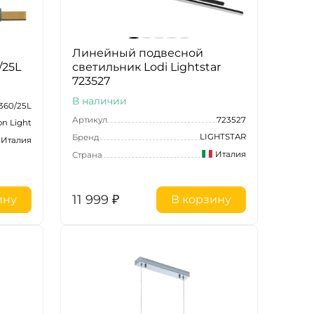
Линейный подвесной
/25L
светильник Lodi Lightstar
723527
В наличии
360/25L
Артикул
723527
n Light
LIGHTSTAR
Бренд
Италия
Италия
Страна
11 999
₽
ину
В корзину