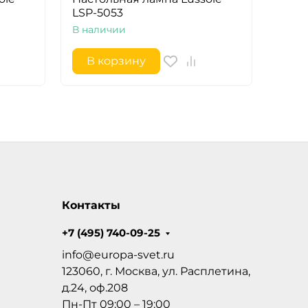
LSP-5053
LSP-
В наличии
В на
В корзину
В 
Контакты
+7 (495) 740-09-25
info@europa-svet.ru
123060, г. Москва, ул. Расплетина,
д.24, оф.208
Пн-Пт 09:00 – 19:00