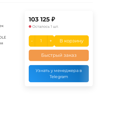
103 125
₽
ек
Осталось 1 шт.
OLE
-
+
В корзину
ия
Быстрый заказ
Узнать у менеджера в
Telegram