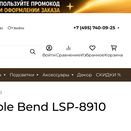
ты
Отзывы
+7 (495) 740-09-25
Поиск
Войти
Сравнение
Избранное
Корзина
ы
Подсветки
Аксессуары
Декор
СКИДКИ %
0
le Bend LSP-8910