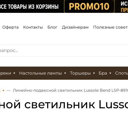
Оферта
Контакты
Блог
Дизайнерам
Полезные сове
Треки
Настольные лампы
Торшеры
Бра
Спот
Е
Линейно-подвесной светильник Lussole Bend LSP-891
ой светильник Lusso