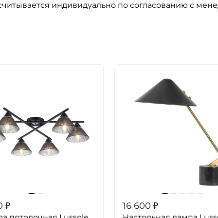
ссчитывается индивидуально по согласованию с мен
0
₽
16 600
₽
а потолочная Lussole
Настольная лампа Luss