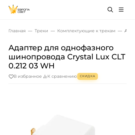
Главная
Треки
Комплектующие к трекам
Адап
Адаптер для однофазного
шинопровода Crystal Lux CLT
0.212 03 WH
В избранное
К сравнению
СКИДКА