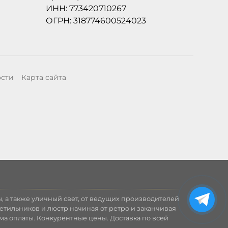
ИНН: 773420710267
ОГРН: 318774600524023
ости
Карта сайта
, а также уличный свет, от ведущих производителей
етильников и люстр начиная от ретро и заканчивая
ма оплаты. Конкурентные цены. Доставка по всей