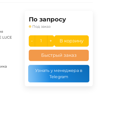
По запросу
Под заказ
ия
E LUCE
-
+
В корзину
Быстрый заказ
сика
Узнать у менеджера в
Telegram