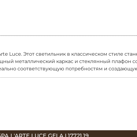
L’Arte Luce. Этот светильник в классическом стиле ст
зящный металлический каркас и стеклянный плафон 
идеально соответствующую потребностям и создающу
 L'ARTE LUCE GELA L17721.19