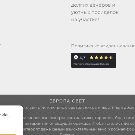
долгих вечеров и
уютных посиделок
на участке!
Политика конфиденциальн
Т
ЕВРОПА СВЕТ
ИНТЕРНЕТ-МАГАЗИН ОРИГИНАЛЬНЫХ СВЕТИЛЬНИКОВ И ЛЮСТР ДЛЯ ДОМА
kie.
 России оригинальные люстры, светильники, торшеры, бра, споты
 Полноценная гарантия от ведущих брендов. Любая стилистика св
зволит удовлетворят даже самый взыскательный вкус. Удобная фор
России.