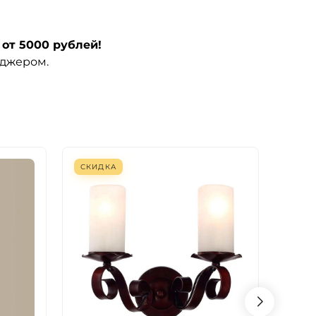
от 5000 рублей!
еджером.
СКИДКА
СКИ