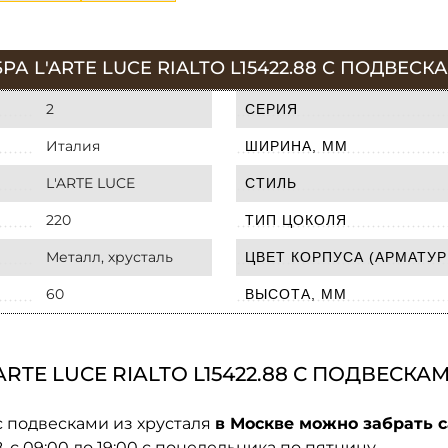
А L'ARTE LUCE RIALTO L15422.88 С ПОДВЕСК
2
СЕРИЯ
Италия
ШИРИНА, ММ
L'ARTE LUCE
СТИЛЬ
220
ТИП ЦОКОЛЯ
Металл, хрусталь
ЦВЕТ КОРПУСА (АРМАТУР
60
ВЫСОТА, ММ
RTE LUCE RIALTO L15422.88 С ПОДВЕСКА
 с подвесками из хрусталя
в Москве можно забрать с
08. с 09:00 до 19:00 с понедельника по пятницу.