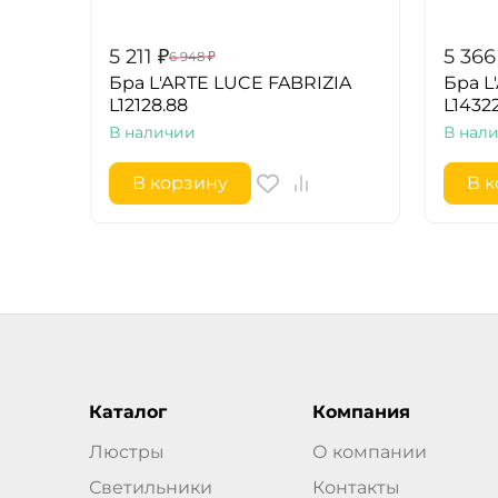
5 211
₽
5 366
6 948
₽
Бра L'ARTE LUCE FABRIZIA
Бра L
L12128.88
L14322
В наличии
В нал
В корзину
В 
Каталог
Компания
Люстры
О компании
Светильники
Контакты