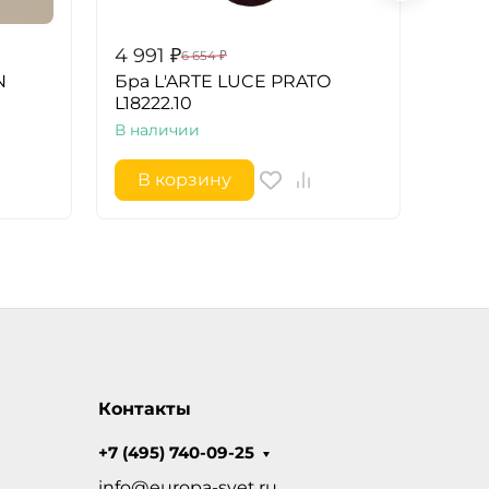
4 991
₽
4 90
6 654
₽
N
Бра L'ARTE LUCE PRATO
Бра 
L18222.10
L1502
В наличии
В на
В корзину
В 
Контакты
+7 (495) 740-09-25
info@europa-svet.ru