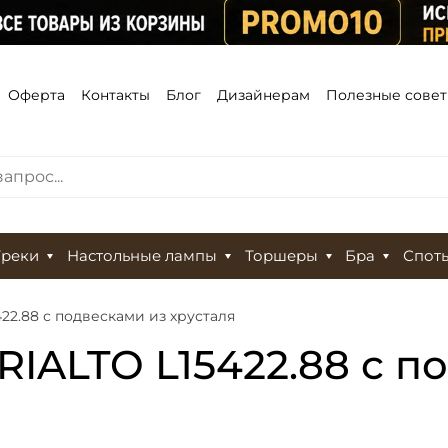
Оферта
Контакты
Блог
Дизайнерам
Полезные сове
Треки
Настольные лампы
Торшеры
Бра
Спот
422.88 с подвесками из хрусталя
RIALTO L15422.88 с п