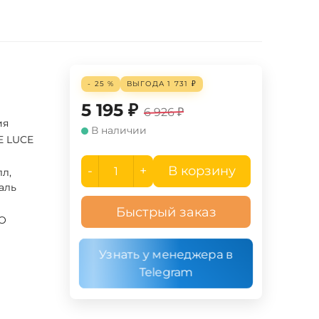
- 25 %
ВЫГОДА
1 731
₽
5 195
₽
6 926
₽
ия
В наличии
E LUCE
-
+
В корзину
л,
аль
Быстрый заказ
TO
Узнать у менеджера в
Telegram