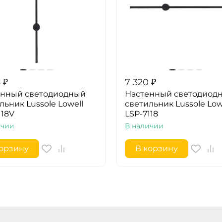
6
₽
7 320
₽
енный светодиодный
Настенный светодиод
льник Lussole Lowell
светильник Lussole Low
118V
LSP-7118
ичии
В наличии
корзину
В корзину