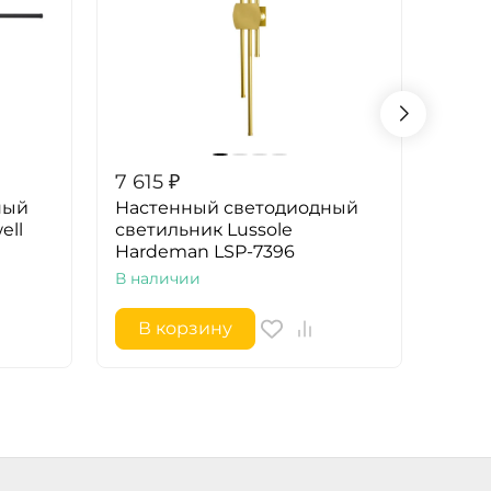
7 615
₽
7 61
ный
Настенный светодиодный
Наст
ell
светильник Lussole
свет
Hardeman LSP-7396
Hard
В наличии
В на
В корзину
В 