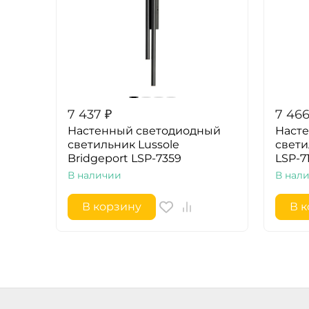
7 437
₽
7 46
Настенный светодиодный
Наст
светильник Lussole
свети
Bridgeport LSP-7359
LSP-7
В наличии
В нал
В корзину
В 