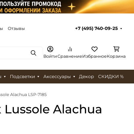
ты
Отзывы
+7 (495) 740-09-25
Поиск
Войти
Сравнение
Избранное
Корзина
ы
Подсветки
Аксессуары
Декор
СКИДКИ %
ole Alachua LSP-7185
Lussole Alachua