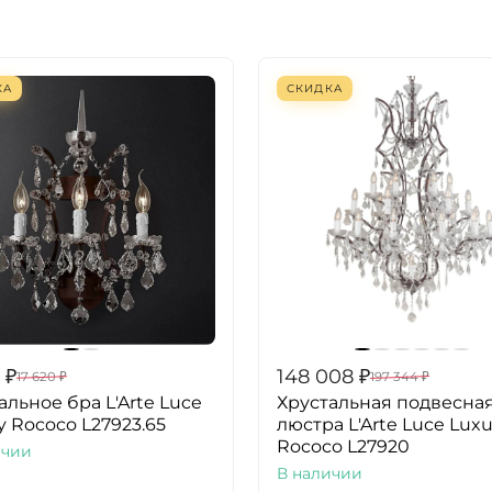
КА
СКИДКА
₽
148 008
₽
17 620
₽
197 344
₽
альное бра L'Arte Luce
Хрустальная подвесна
y Rococo L27923.65
люстра L'Arte Luce Luxu
Rococo L27920
ичии
В наличии