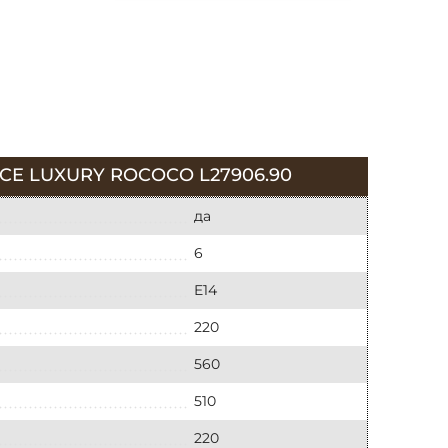
E LUXURY ROCOCO L27906.90
да
6
E14
220
560
510
220