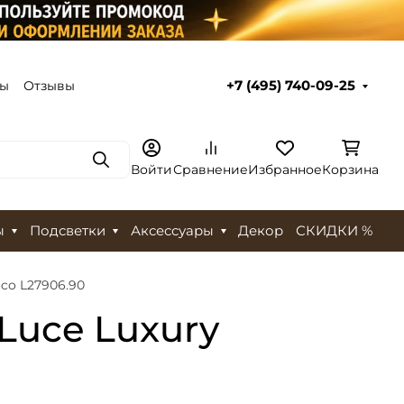
ты
Отзывы
+7 (495) 740-09-25
Поиск
Войти
Сравнение
Избранное
Корзина
ы
Подсветки
Аксессуары
Декор
СКИДКИ %
oco L27906.90
Luce Luxury