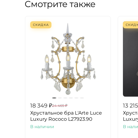
Смотрите также
СКИДКА
СКИД
18 349
₽
13 215
24 465
₽
Хрустальное бра L'Arte Luce
Хруст
Luxury Rococo L27923.90
Luxur
В наличии
В нал