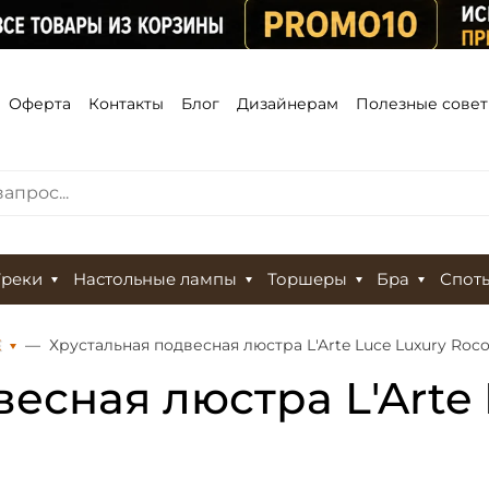
Оферта
Контакты
Блог
Дизайнерам
Полезные сове
Треки
Настольные лампы
Торшеры
Бра
Спот
Е
Хрустальная подвесная люстра L'Arte Luce Luxury Roc
есная люстра L'Arte 
0