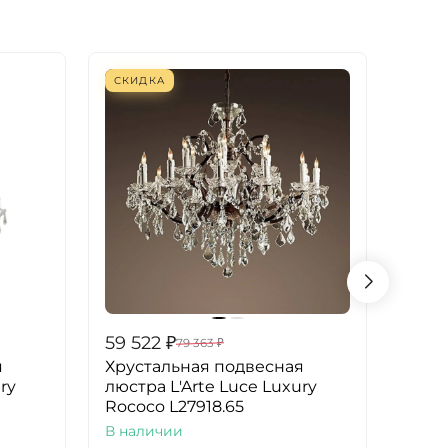
СКИДКА
СКИ
59 522
₽
75 2
79 363
₽
я
Хрустальная подвесная
Хрус
ry
люстра L'Arte Luce Luxury
люст
Rococo L27918.65
Roco
В наличии
В на