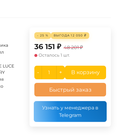
- 25 %
ВЫГОДА
12 050
₽
36 151
₽
сика
48 201
₽
лл
Осталось 1 шт.
E LUCE
-
+
В корзину
RY
ия
co
Быстрый заказ
Узнать у менеджера в
Telegram