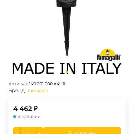
Артикул:
1M1.001.000.AXU1L
Бренд:
fumagalli
4 462
₽
В наличии
-
+
В корзину