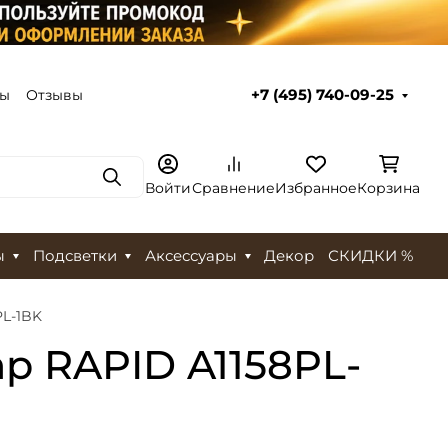
ты
Отзывы
+7 (495) 740-09-25
Поиск
Войти
Сравнение
Избранное
Корзина
ы
Подсветки
Аксессуары
Декор
СКИДКИ %
PL-1BK
p RAPID A1158PL-