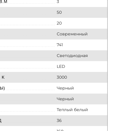
3
В.М
50
20
Современный
741
Светодиодная
LED
3000
 K
Черный
Ы)
Черный
Теплый белый
36
Д