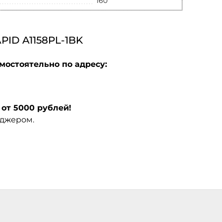
160
D A1158PL-1BK
мостоятельно по адресу:
от 5000 рублей!
еджером.