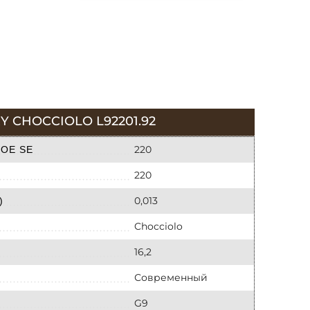
 CHOCCIOLO L92201.92
220
ОЕ SE
220
0,013
)
Chocciolo
16,2
Современный
G9