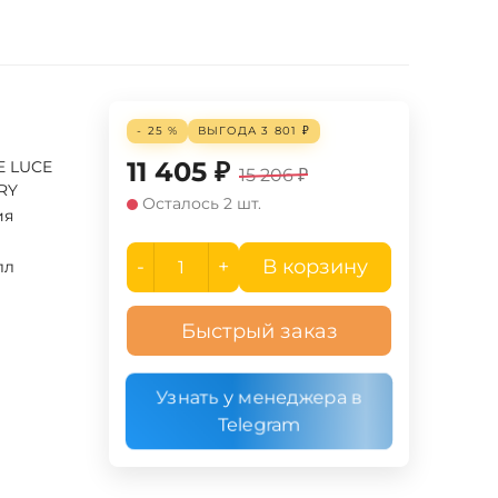
- 25 %
ВЫГОДА
3 801
₽
11 405
₽
E LUCE
15 206
₽
RY
Осталось 2 шт.
ия
-
+
В корзину
лл
Быстрый заказ
Узнать у менеджера в
Telegram