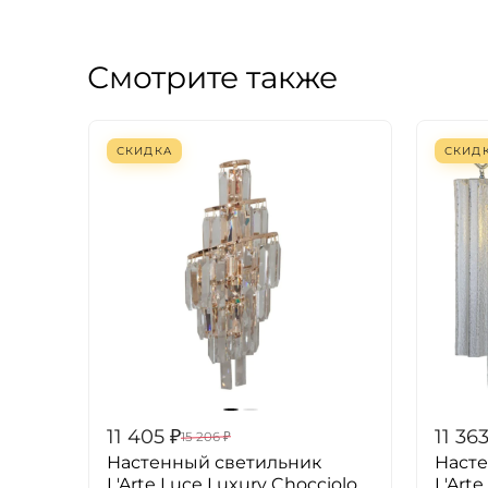
Смотрите также
СКИДКА
СКИД
11 405
₽
11 36
15 206
₽
Настенный светильник
Наст
L'Arte Luce Luxury Chocciolo
L'Arte