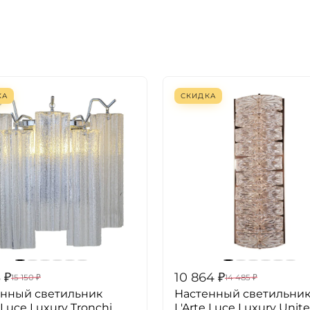
КА
СКИДКА
3
₽
10 864
₽
15 150
₽
14 485
₽
енный светильник
Настенный светильни
 Luce Luxury Tronchi
L'Arte Luce Luxury Unit