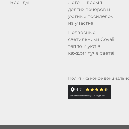
Бренды
Лето — время
долгих вечеров и
уютных посиделок
на участке!
Подвесные
светильники Covali:
тепло и уют в
каждом луче света!
Политика конфиденциальн
Т