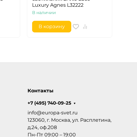
Luxury Agnes L32222
L252
В наличии
В на
В корзину
В 
Контакты
+7 (495) 740-09-25
info@europa-svet.ru
123060, г. Москва, ул. Расплетина,
д.24, оф.208
Пн-Пт 09:00 – 19:00