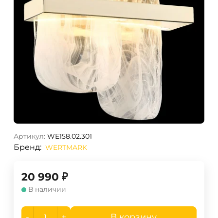
Артикул:
WE158.02.301
Бренд:
WERTMARK
20 990
₽
В наличии
-
+
В корзину