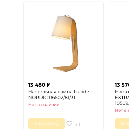
13 480
₽
13 57
Настольная лампа Lucide
Насто
NORDIC 06502/81/31
EXTR
10509
Нет в наличии
Нет в
В корзину
В 