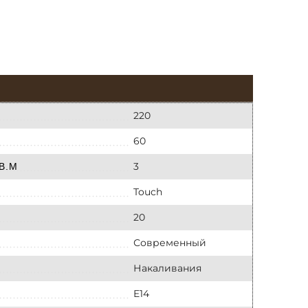
220
60
3
В.М
Touch
20
Современный
Накаливания
E14