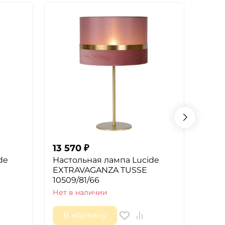
13 570
₽
13 5
de
Настольная лампа Lucide
Наст
EXTRAVAGANZA TUSSE
4557
10509/81/66
Нет в
Нет в наличии
В корзину
В 