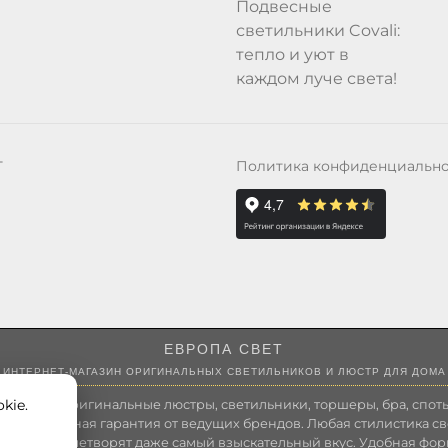
Подвесные
светильники Covali:
тепло и уют в
каждом луче света!
Политика конфиденциальн
Т
ЕВРОПА СВЕТ
ИНТЕРНЕТ-МАГАЗИН ОРИГИНАЛЬНЫХ СВЕТИЛЬНИКОВ И ЛЮСТР ДЛЯ ДОМА
kie.
 России оригинальные люстры, светильники, торшеры, бра, споты
 Полноценная гарантия от ведущих брендов. Любая стилистика св
зволит удовлетворят даже самый взыскательный вкус. Удобная фор