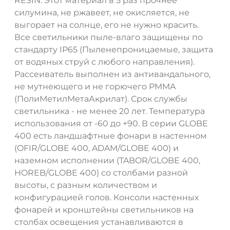
RESIN. Этот материал в 5 раз прочнее
силумина, не ржавеет, не окисляется, не
выгорает на солнце, его не нужно красить.
Все светильники пыле-влаго защищены по
стандарту IP65 (Пыленепроницаемые, защита
от водяных струй с любого направления).
Рассеиватель выполнен из антивандального,
не мутнеющего и не горючего PMMA
(ПолиМетилМетаАкрилат). Срок службы
светильника - не менее 20 лет. Температура
использования от -60 до +90. В серии GLOBE
400 есть ландшафтные фонари в настенном
(OFIR/GLOBE 400, ADAM/GLOBE 400) и
наземном исполнении (TABOR/GLOBE 400,
HOREB/GLOBE 400) со столбами разной
высоты, с разным количеством и
конфигурацией голов. Консоли настенных
фонарей и кронштейны светильников на
столбах освещения устанавливаются в