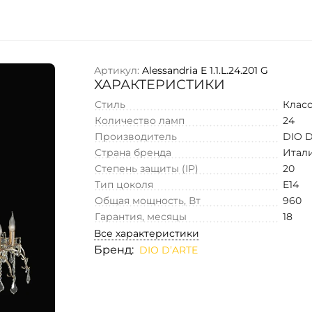
Артикул:
Alessandria E 1.1.L.24.201 G
ХАРАКТЕРИСТИКИ
Стиль
Клас
Количество ламп
24
Производитель
DIO 
Страна бренда
Итал
Степень защиты (IP)
20
Тип цоколя
E14
Общая мощность, Вт
960
Гарантия, месяцы
18
Все характеристики
Бренд:
DIO D’ARTE