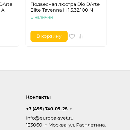
DArte
Подвесная люстра Dio DArte
Подв
 A
Elite Tavenna H 1.5.32.100 N
Elite
A
В наличии
В на
В корзину
В 
Контакты
+7 (495) 740-09-25
info@europa-svet.ru
123060, г. Москва, ул. Расплетина,