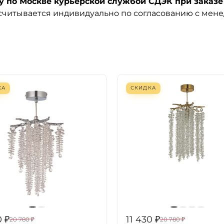
по Москве курьерской службой СДЭК при заказе 
ссчитывается индивидуально по согласованию с мен
КА
СКИДКА
0
₽
11 430
₽
20 780
₽
20 780
₽