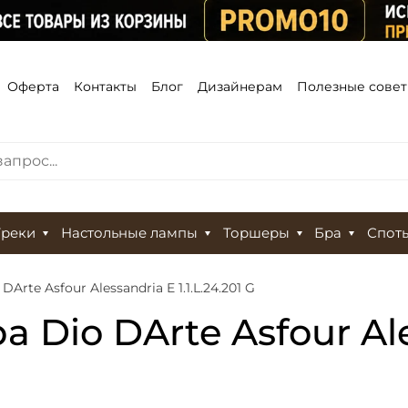
Оферта
Контакты
Блог
Дизайнерам
Полезные сове
Треки
Настольные лампы
Торшеры
Бра
Спот
rte Asfour Alessandria E 1.1.L.24.201 G
 Dio DArte Asfour Ale