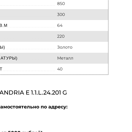
850
300
64
В.М
220
Золото
Ы)
Металл
МАТУРЫ)
40
Т
IA E 1.1.L.24.201 G
амостоятельно по адресу: