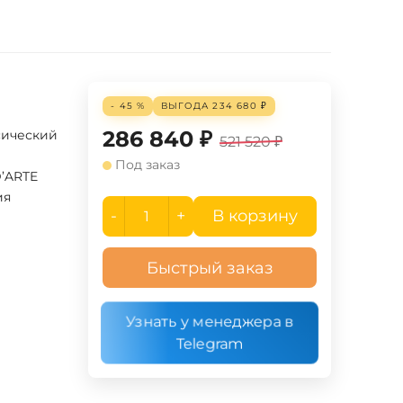
- 45 %
ВЫГОДА
234 680
₽
286 840
₽
сический
521 520
₽
Под заказ
D’ARTE
ия
-
+
В корзину
Быстрый заказ
Узнать у менеджера в
Telegram