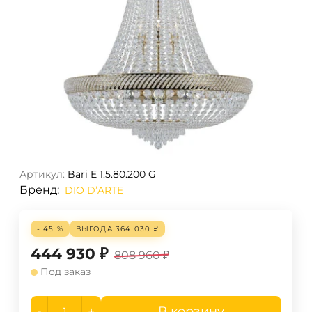
Артикул:
Bari E 1.5.80.200 G
Бренд:
DIO D’ARTE
- 45 %
ВЫГОДА
364 030
₽
444 930
₽
808 960
₽
Под заказ
-
+
В корзину