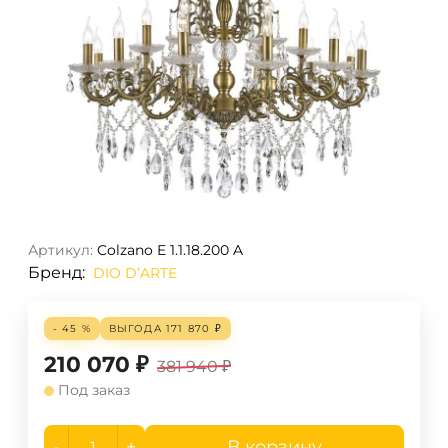
Артикул:
Colzano E 1.1.18.200 A
Бренд:
DIO D’ARTE
- 45 %
ВЫГОДА
171 870
₽
210 070
₽
381 940
₽
Под заказ
-
+
В корзину