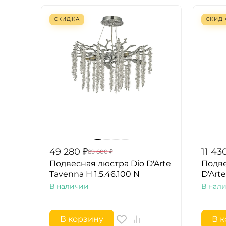
СКИДКА
СКИД
49 280
₽
11 43
89 600
₽
Подвесная люстра Dio D'Arte
Подве
Tavenna H 1.5.46.100 N
D'Arte
В наличии
В нал
В корзину
В 