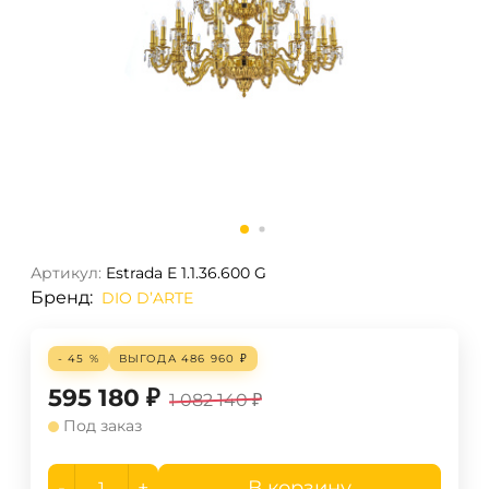
Артикул:
Estrada E 1.1.36.600 G
Бренд:
DIO D’ARTE
- 45 %
ВЫГОДА
486 960
₽
595 180
₽
1 082 140
₽
Под заказ
-
+
В корзину