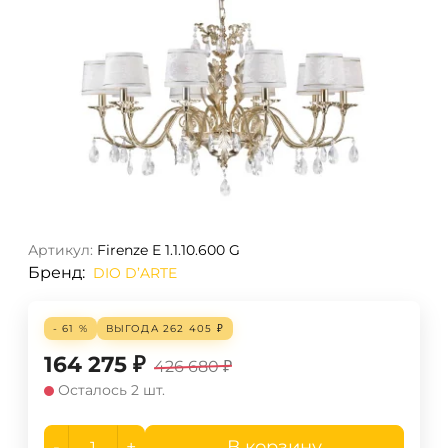
Артикул:
Firenze E 1.1.10.600 G
Бренд:
DIO D’ARTE
- 61 %
ВЫГОДА
262 405
₽
164 275
₽
426 680
₽
Осталось 2 шт.
-
+
В корзину