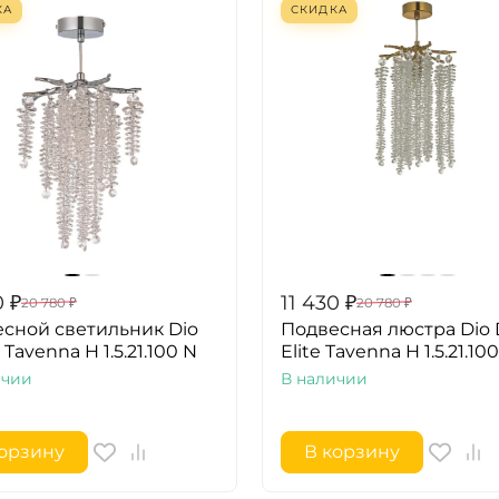
КА
СКИДКА
0
₽
11 430
₽
20 780
₽
20 780
₽
сной светильник Dio
Подвесная люстра Dio 
 Tavenna H 1.5.21.100 N
Elite Tavenna H 1.5.21.100
ичии
В наличии
корзину
В корзину