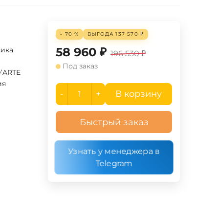
- 70 %
ВЫГОДА
137 570
₽
58 960
₽
сика
196 530
₽
Под заказ
D’ARTE
ия
-
+
В корзину
Быстрый заказ
Узнать у менеджера в
Telegram