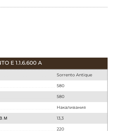
E 1.1.6.600 A
Sorrento Antique
580
580
Накаливания
13,3
В.М
220