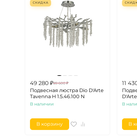
СКИДКА
СКИД
49 280
₽
11 43
89 600
₽
Подвесная люстра Dio D'Arte
Подве
Tavenna H 1.5.46.100 N
D'Arte
В наличии
В нал
В корзину
В 