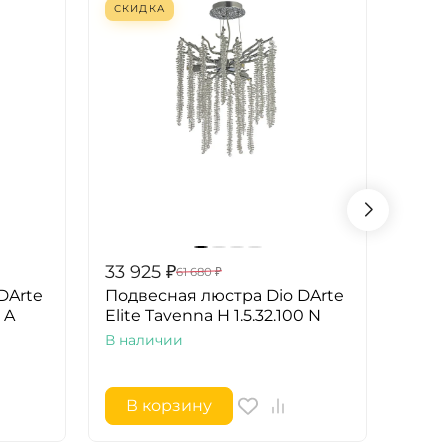
СКИДКА
СКИ
33 925
₽
85 1
61 680
₽
DArte
Подвесная люстра Dio DArte
Подв
 A
Elite Tavenna H 1.5.32.100 N
Elite
A
В наличии
В на
В корзину
В 