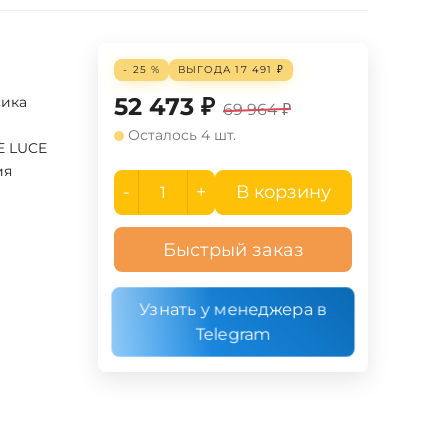
- 25 %
ВЫГОДА
17 491
₽
52 473
₽
сика
69 964
₽
Осталось 4 шт.
E LUCE
ия
-
+
В корзину
Быстрый заказ
Узнать у менеджера в
Telegram