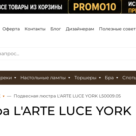
Оферта
Контакты
Блог
Дизайнерам
Полезные сове
Треки
Настольные лампы
Торшеры
Бра
Спот
Е
Подвесная люстра L'ARTE LUCE YORK L50009.05
а L'ARTE LUCE YORK 