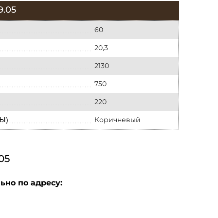
.05
60
20,3
2130
750
220
Коричневый
Ы)
05
ьно по адресу: