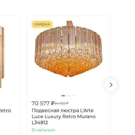
СКИДКА
СКИ
70 577
₽
119 
94 102
₽
Retro
Подвесная люстра L'Arte
Подв
Luce Luxury Retro Murano
Luce
L34812
L348
В наличии
В на