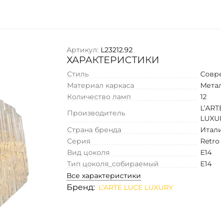
Артикул:
L23212.92
ХАРАКТЕРИСТИКИ
Стиль
Совр
Материал каркаса
Мета
Количество ламп
12
L’ART
Производитель
LUXU
Страна бренда
Итал
Серия
Retro
Вид цоколя
E14
Тип цоколя_собираемый
E14
Все характеристики
Бренд:
L’ARTE LUCE LUXURY