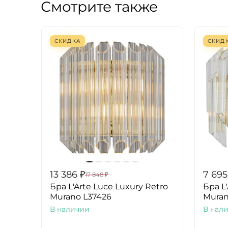
Смотрите также
СКИДКА
СКИД
13 386
₽
7 695
17 848
₽
Бра L'Arte Luce Luxury Retro
Бра L
Murano L37426
Muran
В наличии
В нал