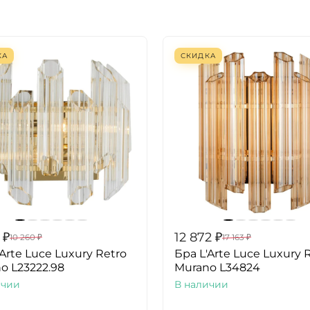
КА
СКИДКА
₽
12 872
₽
10 260
₽
17 163
₽
'Arte Luce Luxury Retro
Бра L'Arte Luce Luxury 
o L23222.98
Murano L34824
ичии
В наличии