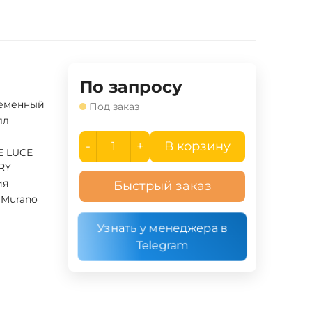
По запросу
еменный
Под заказ
лл
-
+
В корзину
E LUCE
RY
ия
Быстрый заказ
 Murano
Узнать у менеджера в
Telegram