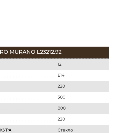
O MURANO L23212.92
12
E14
220
300
800
220
Стекло
ЖУРА