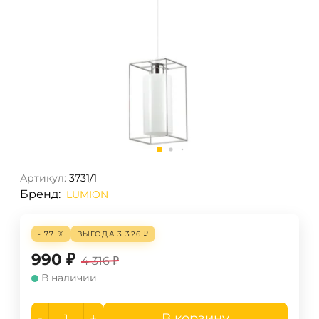
Артикул:
3731/1
Бренд:
LUMION
- 77 %
ВЫГОДА
3 326
₽
990
₽
4 316
₽
В наличии
-
+
В корзину