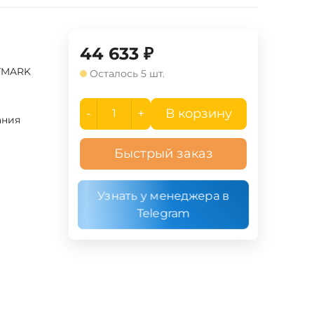
44 633
₽
TMARK
Осталось 5 шт.
-
+
В корзину
ания
Быстрый заказ
Узнать у менеджера в
Telegram