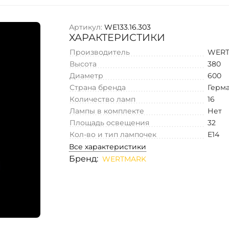
Артикул:
WE133.16.303
ХАРАКТЕРИСТИКИ
Производитель
WER
Высота
380
Диаметр
600
Страна бренда
Герм
Количество ламп
16
Лампы в комплекте
Нет
Площадь освещения
32
Кол-во и тип лампочек
E14
Все характеристики
Бренд:
WERTMARK