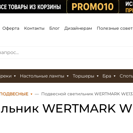
Оферта
Контакты
Блог
Дизайнерам
Полезные сове
Треки
Настольные лампы
Торшеры
Бра
Спот
 ПОДВЕСНЫЕ
Подвесной светильник WERTMARK WE133.
ильник WERTMARK WE1