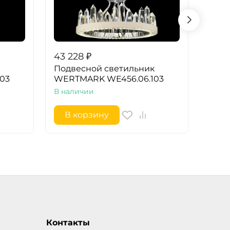
43 228
₽
43 2
Подвесной светильник
Подв
03
WERTMARK WE456.06.103
WERT
В наличии
В на
В корзину
В 
Контакты