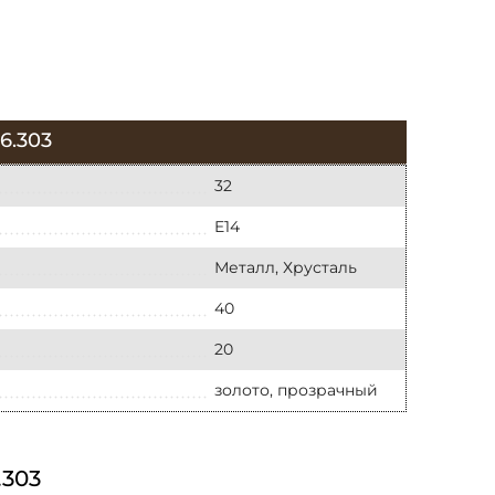
.303
32
E14
Металл, Хрусталь
40
20
золото, прозрачный
303