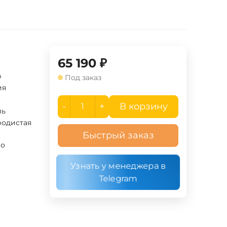
65 190
₽
p
Под заказ
ия
-
+
В корзину
ль
родистая
Быстрый заказ
ло
Узнать у менеджера в
Telegram