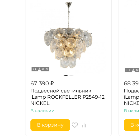
67 390
₽
68 3
Подвесной светильник
Подве
iLamp ROCKFELLER P2549-12
iLamp
NICKEL
NICK
В наличии
В нал
В корзину
В 