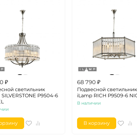
90
₽
68 790
₽
сной светильник
Подвесной светильник
 SILVERSTONE P9504-6
iLamp RICH P9509-6 NI
EL
В наличии
ичии
корзину
В корзину