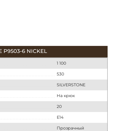
P9503-6 NICKEL
1 100
530
SILVERSTONE
На крюк
20
Е14
Прозрачный