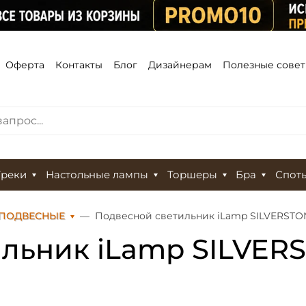
Оферта
Контакты
Блог
Дизайнерам
Полезные сове
Треки
Настольные лампы
Торшеры
Бра
Спот
 ПОДВЕСНЫЕ
Подвесной светильник iLamp SILVERSTO
льник iLamp SILVER