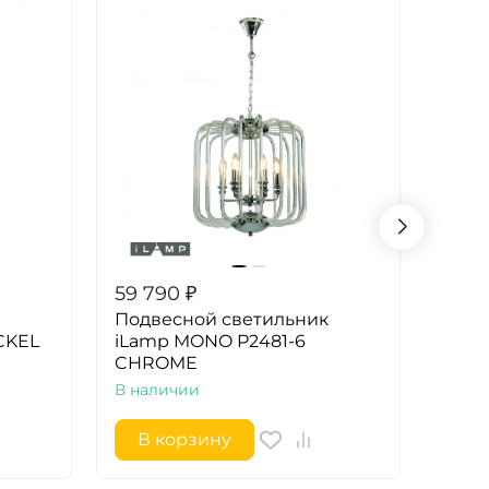
59 790
₽
74 7
Подвесной светильник
Подв
CKEL
iLamp MONO P2481-6
iLam
CHROME
NICK
В наличии
В на
В корзину
В 