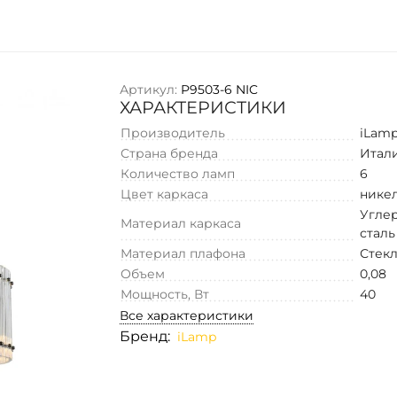
Артикул:
P9503-6 NIC
ХАРАКТЕРИСТИКИ
Производитель
iLam
Страна бренда
Итал
Количество ламп
6
Цвет каркаса
нике
Угле
Материал каркаса
сталь
Материал плафона
Стек
Объем
0,08
Мощность, Вт
40
Все характеристики
Бренд:
iLamp