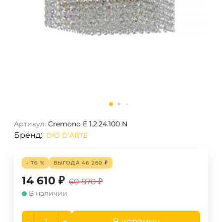
Артикул:
Cremono E 1.2.24.100 N
Бренд:
DIO D’ARTE
- 76 %
ВЫГОДА
46 260
₽
14 610
₽
60 870
₽
В наличии
-
+
В корзину