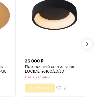
25 000
₽
24 6
ик
Потолочный светильник
Пото
9/30
LUCIDE 46100/20/30
Luci
Нет в наличии
Нет в
В корзину
В 