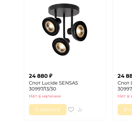
24 880
₽
24 8
Спот Lucide SENSAS
Спот 
30997/13/30
30997/
Нет в наличии
Нет в
В корзину
В 