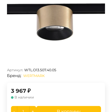
Артикул:
WTL.O13.507.40.05
Бренд:
WERTMARK
3 967
₽
В наличии
-
+
В корзину