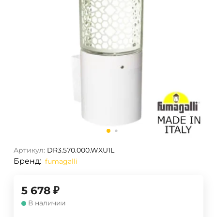
Артикул:
DR3.570.000.WXU1L
Бренд:
fumagalli
5 678
₽
В наличии