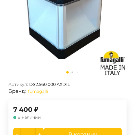
Артикул:
DS2.560.000.AXD1L
Бренд:
fumagalli
7 400
₽
В наличии
-
+
В корзину