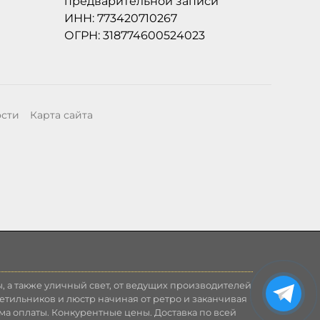
предварительной записи
ИНН: 773420710267
ОГРН: 318774600524023
ости
Карта сайта
, а также уличный свет, от ведущих производителей
етильников и люстр начиная от ретро и заканчивая
ма оплаты. Конкурентные цены. Доставка по всей