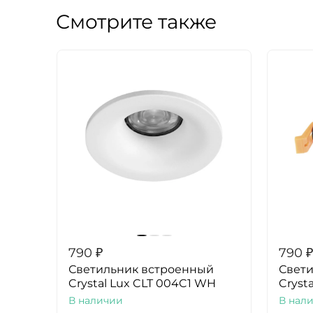
Смотрите также
790
₽
790
₽
Светильник встроенный
Свет
Crystal Lux CLT 004C1 WH
Cryst
В наличии
В нал