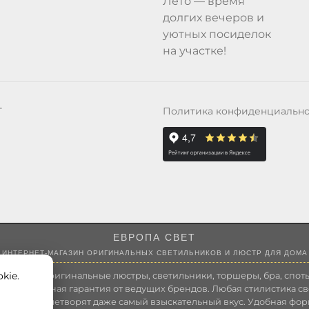
Лето — время
долгих вечеров и
уютных посиделок
на участке!
Политика конфиденциальн
Т
ЕВРОПА СВЕТ
ИНТЕРНЕТ-МАГАЗИН ОРИГИНАЛЬНЫХ СВЕТИЛЬНИКОВ И ЛЮСТР ДЛЯ ДОМА
kie.
 России оригинальные люстры, светильники, торшеры, бра, споты
 Полноценная гарантия от ведущих брендов. Любая стилистика св
зволит удовлетворят даже самый взыскательный вкус. Удобная фор