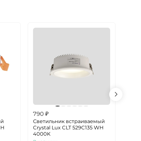
790
₽
790
ый
Светильник встраиваемый
Свет
WH
Crystal Lux CLT 529C135 WH
Crys
4000K
300