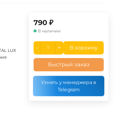
790
₽
В наличии
-
+
В корзину
TAL LUX
ния
Быстрый заказ
Узнать у менеджера в
Telegram