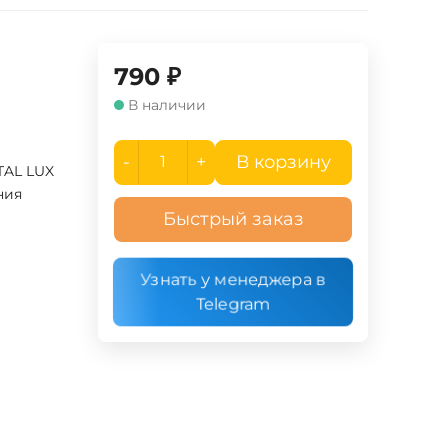
790
₽
В наличии
-
+
В корзину
TAL LUX
ния
Быстрый заказ
Узнать у менеджера в
Telegram