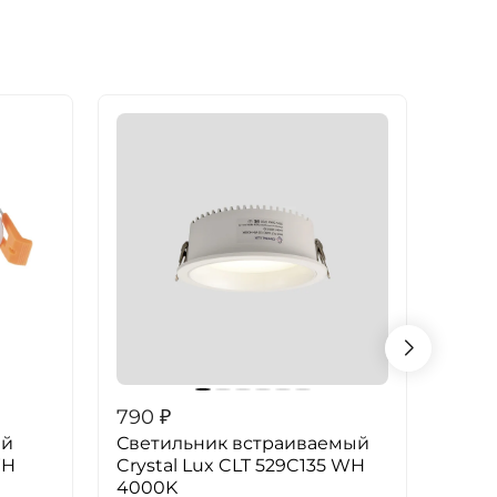
790
₽
790
ый
Светильник встраиваемый
Свет
WH
Crystal Lux CLT 529C135 WH
Crys
4000K
300