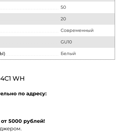
50
20
Современный
GU10
Белый
Ы)
04C1 WH
ельно по адресу:
от 5000 рублей!
еджером.