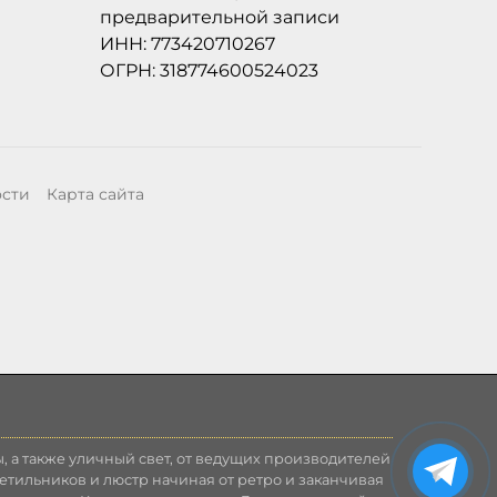
предварительной записи
ИНН: 773420710267
ОГРН: 318774600524023
ости
Карта сайта
, а также уличный свет, от ведущих производителей
етильников и люстр начиная от ретро и заканчивая