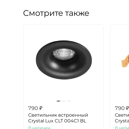
Смотрите также
790
₽
790
₽
Светильник встроенный
Свет
Crystal Lux CLT 004C1 BL
Cryst
В наличии
В нал