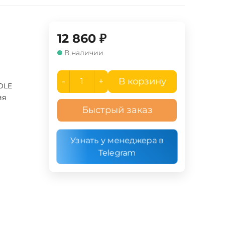
12 860
₽
В наличии
-
+
В корзину
OLE
ия
Быстрый заказ
Узнать у менеджера в
Telegram