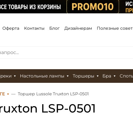
Оферта
Контакты
Блог
Дизайнерам
Полезные сове
Треки
Настольные лампы
Торшеры
Бра
Спот
ГЕ
Торшер Lussole Truxton LSP-0501
ruxton LSP-0501