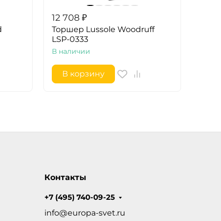
12 708
₽
12 7
d
Торшер Lussole Woodruff
Торш
LSP-0333
0542
В наличии
В на
В корзину
В 
Контакты
+7 (495) 740-09-25
info@europa-svet.ru