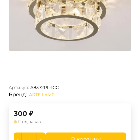
Артикул:
A8372PL-1CC
Бренд:
ARTE LAMP
300
₽
Под заказ
-
+
В корзину