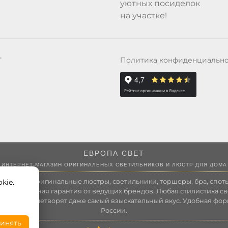
уютных посиделок
на участке!
Политика конфиденциальн
Т
ЕВРОПА СВЕТ
ИНТЕРНЕТ-МАГАЗИН ОРИГИНАЛЬНЫХ СВЕТИЛЬНИКОВ И ЛЮСТР ДЛЯ ДОМА
kie.
 России оригинальные люстры, светильники, торшеры, бра, споты
 Полноценная гарантия от ведущих брендов. Любая стилистика св
зволит удовлетворят даже самый взыскательный вкус. Удобная фор
России.
инять