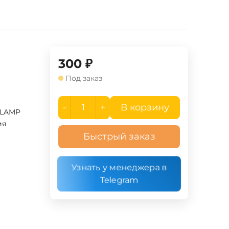
300
₽
Под заказ
-
+
В корзину
 LAMP
ия
Быстрый заказ
Узнать у менеджера в
Telegram