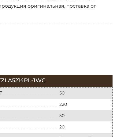
я продукция оригинальная, поставка от
I A5214PL-1WC
50
Т
220
50
20