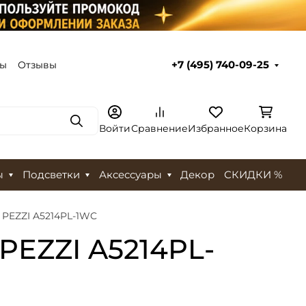
ты
Отзывы
+7 (495) 740-09-25
Поиск
Войти
Сравнение
Избранное
Корзина
ы
Подсветки
Аксессуары
Декор
СКИДКИ %
 PEZZI A5214PL-1WC
PEZZI A5214PL-