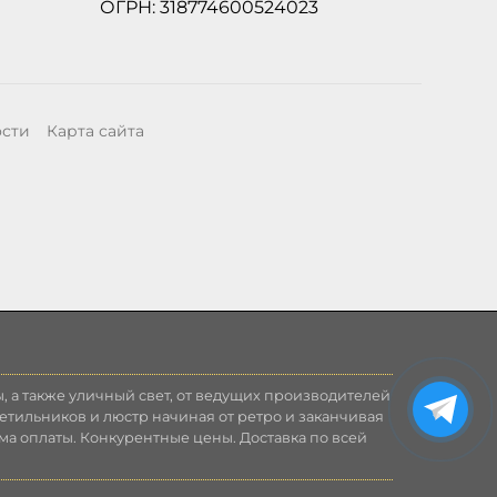
ОГРН: 318774600524023
ости
Карта сайта
, а также уличный свет, от ведущих производителей
етильников и люстр начиная от ретро и заканчивая
ма оплаты. Конкурентные цены. Доставка по всей