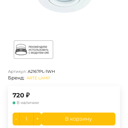
Артикул:
A2167PL-1WH
Бренд:
ARTE LAMP
720
₽
В наличии
-
+
В корзину