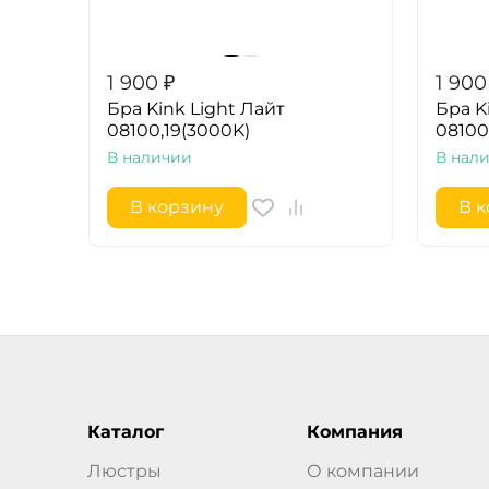
1 900
₽
1 900
Бра Kink Light Лайт
Бра K
08100,19(3000K)
08100
В наличии
В нал
В корзину
В 
Каталог
Компания
Люстры
О компании