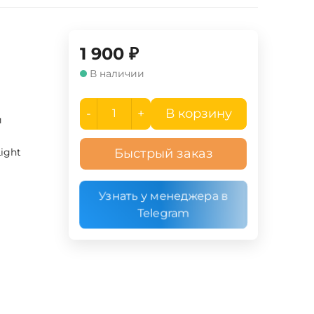
1 900
₽
В наличии
-
+
В корзину
й
Light
Быстрый заказ
Узнать у менеджера в
Telegram