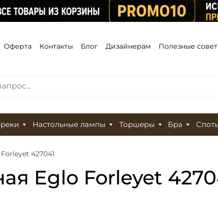
Оферта
Контакты
Блог
Дизайнерам
Полезные сове
Треки
Настольные лампы
Торшеры
Бра
Спот
Forleyet 427041
я Eglo Forleyet 4270