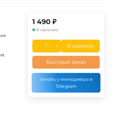
1 490
₽
В наличии
рия
-
+
В корзину
yet
Быстрый заказ
Узнать у менеджера в
Telegram