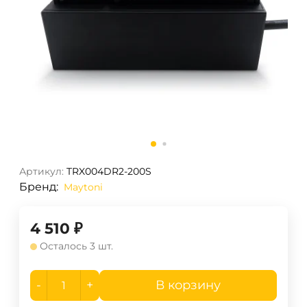
Артикул:
TRX004DR2-200S
Бренд:
Maytoni
4 510
₽
Осталось 3 шт.
-
+
В корзину