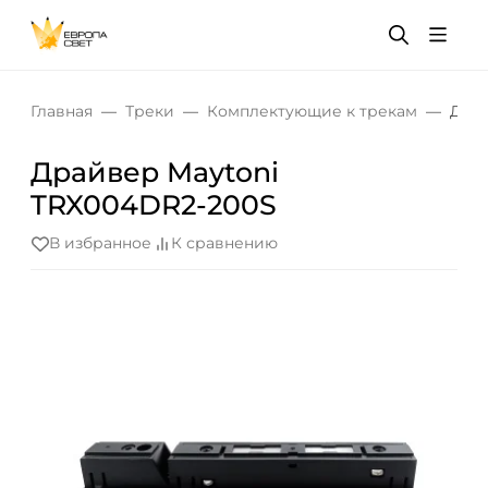
Главная
Треки
Комплектующие к трекам
Драй
Драйвер Maytoni
TRX004DR2-200S
В избранное
К сравнению