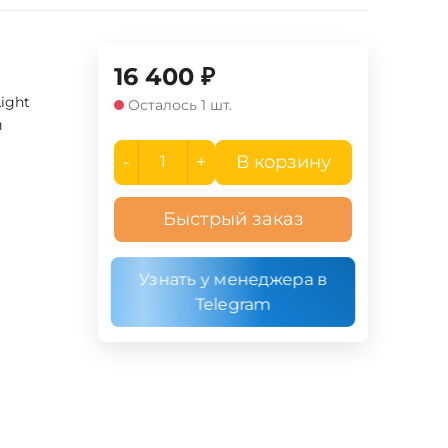
16 400
₽
Light
Осталось 1 шт.
й
-
+
В корзину
Быстрый заказ
Узнать у менеджера в
Telegram