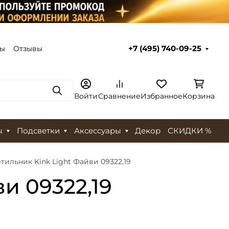
ты
Отзывы
+7 (495) 740-09-25
Поиск
Войти
Сравнение
Избранное
Корзина
ы
Подсветки
Аксессуары
Декор
СКИДКИ %
тильник Kink Light Файви 09322,19
и 09322,19