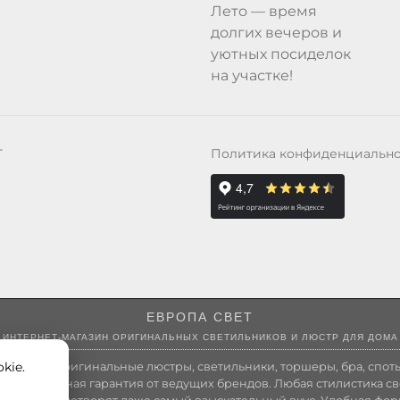
Лето — время
долгих вечеров и
уютных посиделок
на участке!
Политика конфиденциальн
Т
ЕВРОПА СВЕТ
ИНТЕРНЕТ-МАГАЗИН ОРИГИНАЛЬНЫХ СВЕТИЛЬНИКОВ И ЛЮСТР ДЛЯ ДОМА
kie.
 России оригинальные люстры, светильники, торшеры, бра, споты
 Полноценная гарантия от ведущих брендов. Любая стилистика св