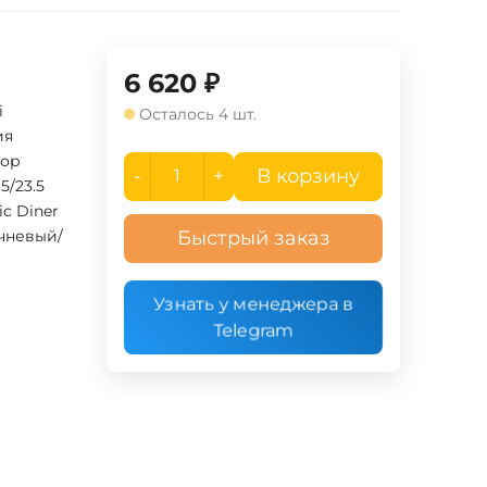
6 620
₽
i
Осталось 4 шт.
ия
ор
-
+
В корзину
.5/23.5
c Diner
чневый/
Быстрый заказ
Узнать у менеджера в
Telegram