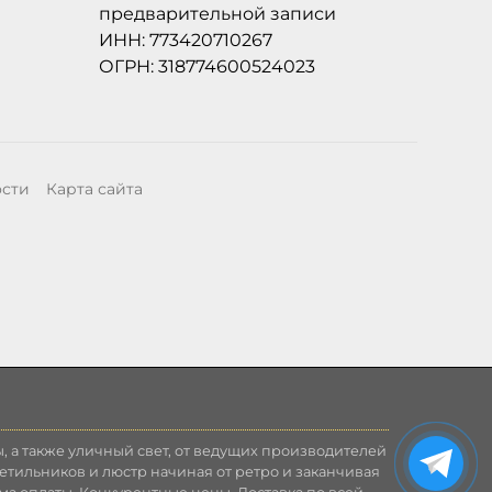
предварительной записи
ИНН: 773420710267
ОГРН: 318774600524023
ости
Карта сайта
, а также уличный свет, от ведущих производителей
етильников и люстр начиная от ретро и заканчивая