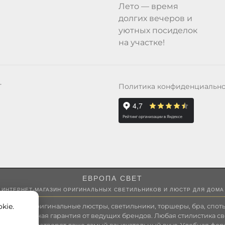
Лето — время
долгих вечеров и
уютных посиделок
на участке!
Политика конфиденциальн
Т
ЕВРОПА СВЕТ
ИНТЕРНЕТ-МАГАЗИН ОРИГИНАЛЬНЫХ СВЕТИЛЬНИКОВ И ЛЮСТР ДЛЯ ДОМА
kie.
 России оригинальные люстры, светильники, торшеры, бра, споты
 Полноценная гарантия от ведущих брендов. Любая стилистика св