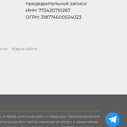
предварительной записи
ИНН: 773420710267
ОГРН: 318774600524023
ости
Карта сайта
, а также уличный свет, от ведущих производителей
етильников и люстр начиная от ретро и заканчивая