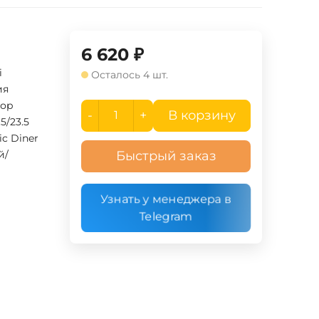
6 620
₽
i
Осталось 4 шт.
ия
ор
-
+
В корзину
.5/23.5
c Diner
й/
Быстрый заказ
Узнать у менеджера в
Telegram